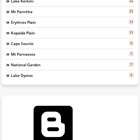
22
Lake Kerkini
21
Mt Parnitha
11
Erythres Plain
11
Kopaida Plain
9
Cape Sounio
7
Mt Parnassos
7
National Garden
4
Lake Dystos