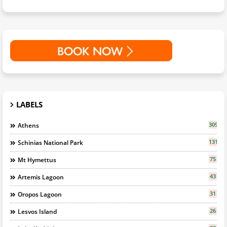
LABELS
309
Athens
131
Schinias National Park
75
Mt Hymettus
43
Artemis Lagoon
31
Oropos Lagoon
26
Lesvos Island