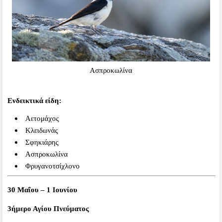
Ασπροκωλίνα
Ενδεικτικά είδη:
Αετομάχος
Κλειδωνάς
Σφηκιάρης
Ασπροκωλίνα
Φρυγανοτσίχλονο
30 Μαΐου – 1 Ιουνίου
3ήμερο Αγίου Πνεύματος