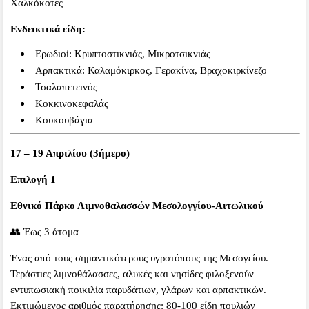
Χαλκόκοτες
Ενδεικτικά είδη:
Ερωδιοί: Κρυπτοστικνιάς, Μικροτσικνιάς
Αρπακτικά: Καλαμόκιρκος, Γερακίνα, Βραχοκιρκίνεζο
Τσαλαπετεινός
Κοκκινοκεφαλάς
Κουκουβάγια
17 – 19 Απριλίου (3ήμερο)
Επιλογή 1
Εθνικό Πάρκο Λιμνοθαλασσών Μεσολογγίου-Αιτωλικού
👥 Έως 3 άτομα
Ένας από τους σημαντικότερους υγροτόπους της Μεσογείου.
Τεράστιες λιμνοθάλασσες, αλυκές και νησίδες φιλοξενούν
εντυπωσιακή ποικιλία παρυδάτιων, γλάρων και αρπακτικών.
Εκτιμώμενος αριθμός παρατήρησης: 80-100 είδη πουλιών