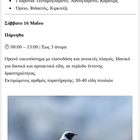
Γλαρόνια: Ποταμογλάρονο, Νανογλάρονο, Καρατζάς
Όρνιο, Φιδαετός, Κιρκινέζι
Σάββατο 16 Μαΐου
Πάρνηθα
🕗 08:00 – 13:00 | Έως 3 άτομα
Ορεινό οικοσύστημα με ελατοδάση και ανοικτές πλαγιές. Ιδανικό
για δασικά και αρπακτικά είδη, σε περίοδο έντονης
δραστηριότητας.
Εκτιμώμενος αριθμός παρατήρησης: 30-40 είδη πουλιών