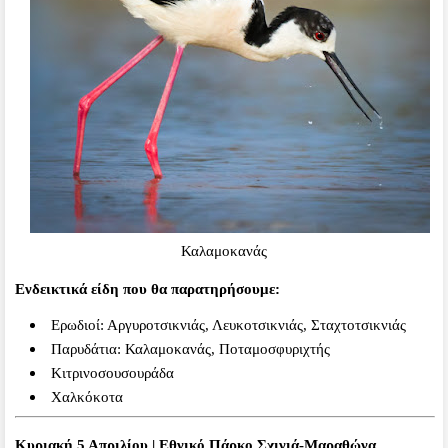
Καλαμοκανάς
Ενδεικτικά είδη που θα παρατηρήσουμε:
Ερωδιοί: Αργυροτσικνιάς, Λευκοτσικνιάς, Σταχτοτσικνιάς
Παρυδάτια: Καλαμοκανάς, Ποταμοσφυριχτής
Κιτρινοσουσουράδα
Χαλκόκοτα
Κυριακή 5 Απριλίου | Εθνικό Πάρκο Σχινιά-Μαραθώνα